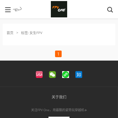
首页
>
标签:
女生FPV
1
关于我们
关注FPV One，用最酷的姿势玩穿越机✈️