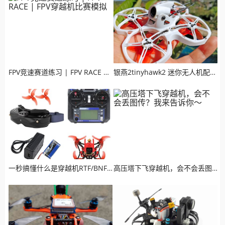
FPV竞速赛道练习 | FPV RACE | FPV穿越机比赛模拟
银燕2tinyhawk2 迷你无人机配置指南（附带固件下载地址）
一秒搞懂什么是穿越机RTF/BNF/PNP；穿越机购买指南
高压塔下飞穿越机，会不会丢图传？我来告诉你～