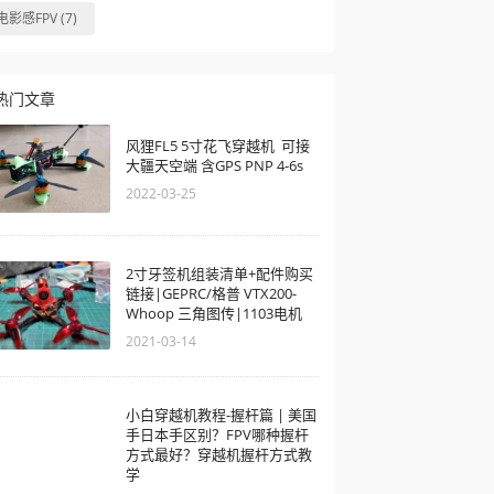
电影感FPV (7)
热门文章
风狸FL5 5寸花飞穿越机 可接
大疆天空端 含GPS PNP 4-6s
2022-03-25
2寸牙签机组装清单+配件购买
链接|GEPRC/格普 VTX200-
Whoop 三角图传|1103电机
2021-03-14
小白穿越机教程-握杆篇 | 美国
手日本手区别？FPV哪种握杆
方式最好？穿越机握杆方式教
学