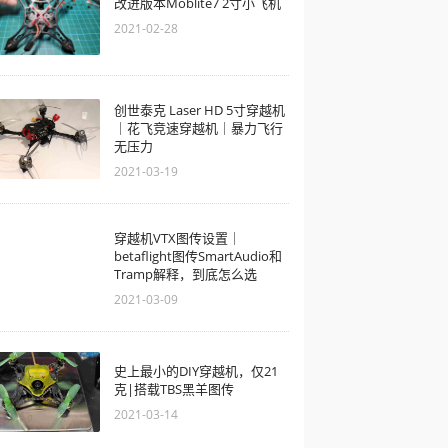
改进版本Moblite7 2寸小飞机
2021-02-28
创世泰克 Laser HD 5寸穿越机
｜花飞竞速穿越机｜暴力飞行
无压力
2021-03-19
穿越机VTX图传设置｜
betaflight图传SmartAudio和
Tramp解释，到底怎么选
2021-03-09
史上最小的DIY穿越机，仅21
克|搭载TBS黑羊图传
2021-03-14