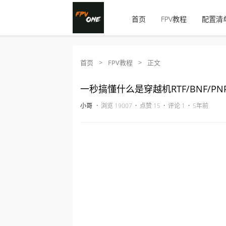
首页
FPV教程
配置清
首页
>
FPV教程
>
正文
一秒搞懂什么是穿越机RTF/BNF/P
·
·
·
·
小哥
浏览 19007
点赞 15
评论 1
5年前