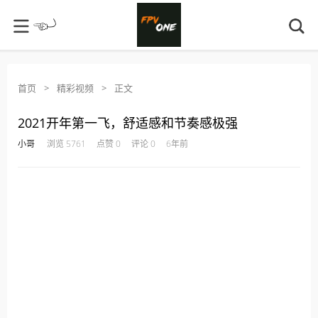
首页
>
精彩视频
>
正文
2021开年第一飞，舒适感和节奏感极强
·
·
·
·
小哥
浏览 5761
点赞 0
评论 0
6年前