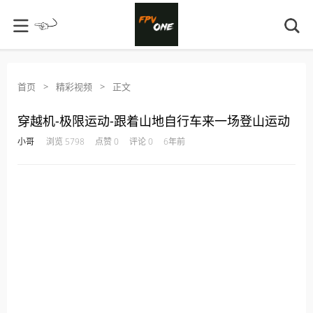
首页
>
精彩视频
>
正文
穿越机-极限运动-跟着山地自行车来一场登山运动
·
·
·
·
小哥
浏览 5798
点赞 0
评论 0
6年前