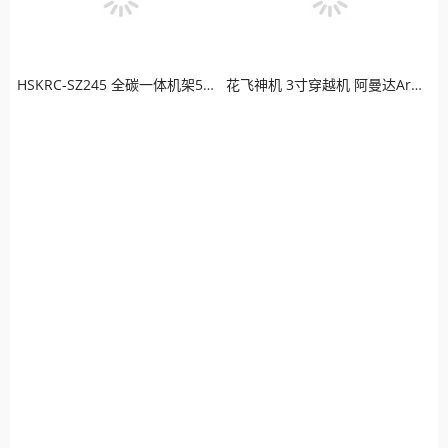
HSKRC-SZ245 全碳一体机架5寸桨 穿越机航拍四轴机架FPV QAV250
花飞神机 3寸穿越机 阿曼达Armattan 黑羊图传