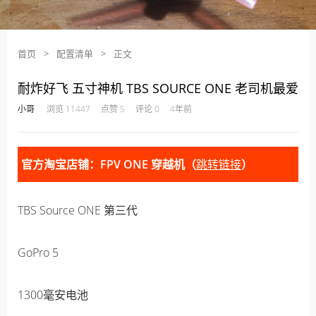
首页
>
配置清单
>
正文
耐炸好飞 五寸神机 TBS SOURCE ONE 老司机最爱
·
·
·
·
小哥
浏览 11447
点赞 5
评论 0
4年前
官方淘宝店铺：FPV ONE 穿越机（
跳转链接
）
TBS Source ONE 第三代
GoPro 5
1300毫安电池