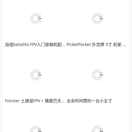
自组beta95x FPV入门穿越机配置清单
PicketPocket 扑克牌 3寸 机架 LED炫彩版穿越机
Fonster 土拨鼠FPV + 猪尾巴天线 + 极光高清图传
业余时间攒的一台小五寸