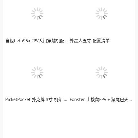
自组beta95x FPV入门穿越机配置清单
外星人五寸 配置清单
PicketPocket 扑克牌 3寸 机架 LED炫彩版穿越机
Fonster 土拨鼠FPV + 猪尾巴天线 + 极光高清图传