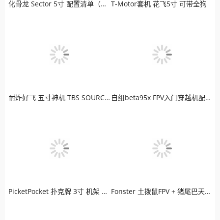
化骨龙 Sector 5寸 配置清单（高清版）
T-Motor套机 花飞5寸 可带全狗
耐炸好飞 五寸神机 TBS SOURCE ONE 老司机最爱
自组beta95x FPV入门穿越机配置清单
PicketPocket 扑克牌 3寸 机架 LED炫彩版穿越机
Fonster 土拨鼠FPV + 猪尾巴天线 + 极光高清图传