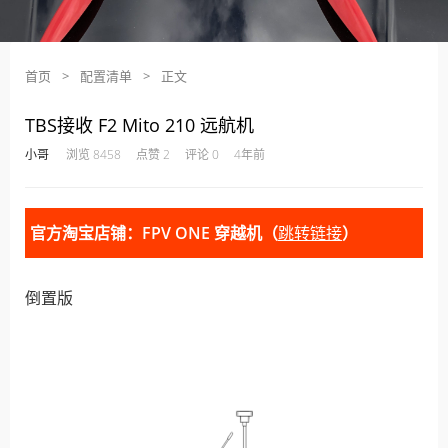
首页
>
配置清单
>
正文
TBS接收 F2 Mito 210 远航机
·
·
·
·
小哥
浏览 8458
点赞 2
评论 0
4年前
官方淘宝店铺：FPV ONE 穿越机（
跳转链接
）
倒置版