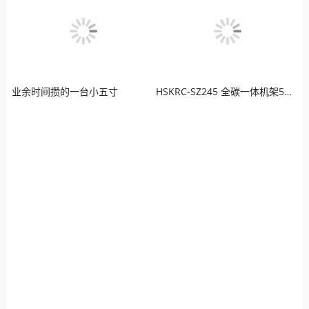
业余时间攒的一台小五寸
HSKRC-SZ245 全碳一体机架5寸桨 穿越机航拍四轴机架FPV QAV250