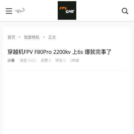
首页
>
我要晒机
>
正文
穿越机FPV F80Pro 2200kv 上6s 爆就完事了
·
·
·
·
小哥
浏览 5652
点赞 0
评论 0
5年前