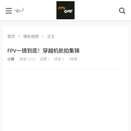
首页
>
精彩视频
>
正文
FPV一镜到底！穿越机航拍集锦
·
·
·
·
小哥
浏览 6259
点赞 1
评论 0
5年前