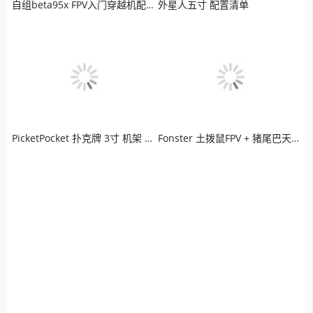
自组beta95x FPV入门穿越机配置清单
外星人五寸 配置清单
PicketPocket 扑克牌 3寸 机架 LED炫彩版穿越机
Fonster 土拨鼠FPV + 猪尾巴天线 + 极光高清图传