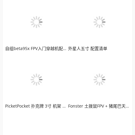
自组beta95x FPV入门穿越机配置清单
外星人五寸 配置清单
PicketPocket 扑克牌 3寸 机架 LED炫彩版穿越机
Fonster 土拨鼠FPV + 猪尾巴天线 + 极光高清图传