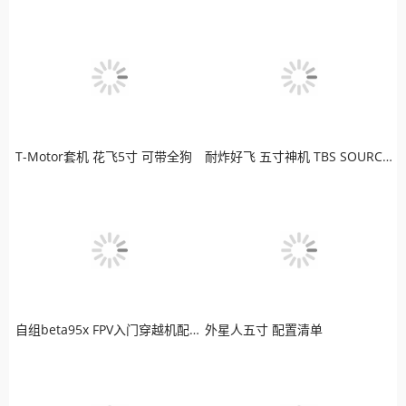
T-Motor套机 花飞5寸 可带全狗
耐炸好飞 五寸神机 TBS SOURCE ONE 老司机最爱
自组beta95x FPV入门穿越机配置清单
外星人五寸 配置清单