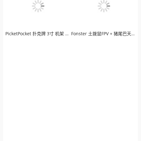
PicketPocket 扑克牌 3寸 机架 LED炫彩版穿越机
Fonster 土拨鼠FPV + 猪尾巴天线 + 极光高清图传