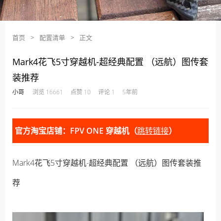
首页
>
配置清单
>
正文
Mark4花飞5寸穿越机-超经典配置 （远航）图传套
装推荐
·
·
·
·
小哥
浏览 16661
点赞 10
评论 1
5年前
官方淘宝店铺：FPV ONE 穿越机（
跳转链接
）
Mark4花飞5寸穿越机-超经典配置 （远航）图传套装推
荐