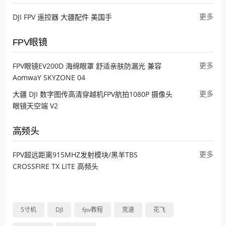
更多
DJI FPV 遥控器 大疆配件 美国手
FPV眼镜
更多
FPV眼镜EV200D 海绵眼罩 舒适亲肤防漏光 兼容
AomwaY SKYZONE 04
更多
大疆 DJI 数字图传高清穿越机FPV航拍1080P 摄像头
眼镜天空端 V2
高频头
更多
FPV超远距离915MHZ发射模块/黑羊TBS
CROSSFIRE TX LITE 高频头
5寸机
DJI
fpv教程
竞速
花飞