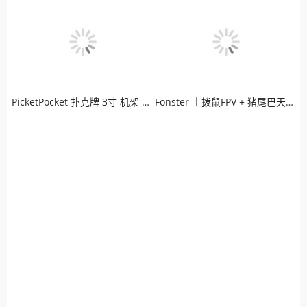
PicketPocket 扑克牌 3寸 机架 LED炫彩版穿越机
Fonster 土拨鼠FPV + 猪尾巴天线 + 极光高清图传