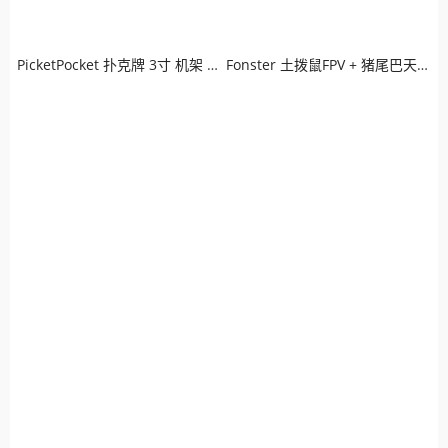
PicketPocket 扑克牌 3寸 机架 LED炫彩版穿越机
Fonster 土拨鼠FPV + 猪尾巴天线 + 极光高清图传