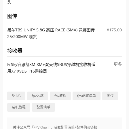
头
图传
黑羊TBS UNIFY 5.8G 高压 RACE (SMA) 竞赛图传
¥175.00
25/200MW 现货
接收器
更多
FrSky睿思凯XM XM+双天线SBUS穿越机接收机适
用X7 X9DS T16遥控器
5寸机
fpv入坑
fpv教程
fpv配置清单
图传
装机教程
配置清单
关注公众号「FPV One」，获取配置清单+配件购买链接