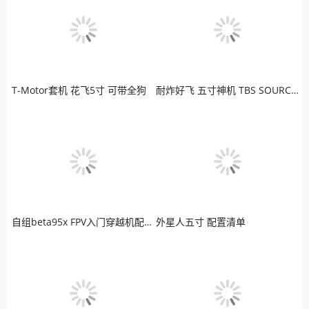
T-Motor套机 花飞5寸 可带全狗
耐炸好飞 五寸神机 TBS SOURCE ONE 老司机最爱
自组beta95x FPV入门穿越机配置清单
外星人五寸 配置清单