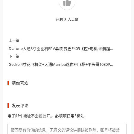
已有
8
人点赞
上一篇
Diatone大通3寸圈圈机FPV套装 曼巴F405飞控+电机 续航超长远航FPV穿越机
下一篇
Gecko 4寸花飞机架+大通Mamba迷你F4飞塔+平头哥1080P高清图传
猜你喜欢
发表评论
电子邮件地址不会被公开。 必填项已用*标注