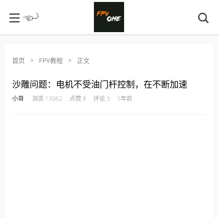
首页
>
FPV教程
>
正文
沙雕问题：电机不受油门杆控制，在不断加速
·
·
·
·
小哥
浏览 13062
点赞 8
评论 3
5年前