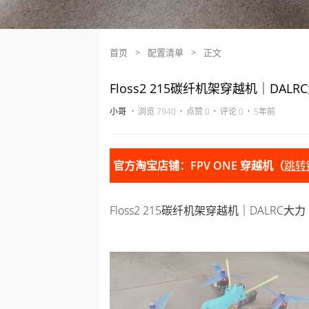
首页
>
配置清单
>
正文
Floss2 215碳纤机架穿越机｜DALR
·
·
·
·
小哥
浏览 7940
点赞 0
评论 0
5年前
官方淘宝店铺：FPV ONE 穿越机（
跳转
Floss2 215碳纤机架穿越机｜DALRC大力