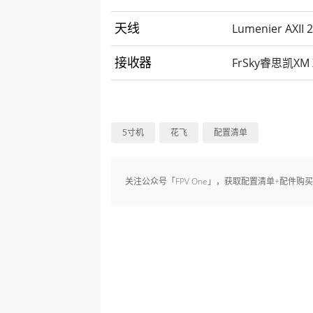
Lumenier AX
天线
FrSky睿思凯X
接收器
5寸机
花飞
配置清单
关注公众号「FPV One」，获取配置清单+配件购