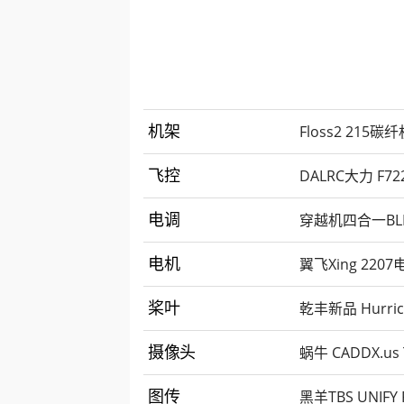
Floss2 21
机架
DALRC大力 F7
飞控
穿越机四合一BLHel
电调
翼飞Xing 220
电机
乾丰新品 Hurri
桨叶
蜗牛 CADDX.u
摄像头
黑羊TBS UNIFY
图传