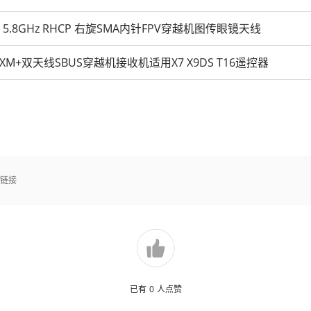
II 2 5.8GHz RHCP 右旋SMA内针FPV穿越机图传眼镜天线
M XM+双天线SBUS穿越机接收机适用X7 X9DS T16遥控器
买链接
已有
0
人点赞