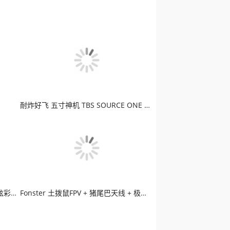
耐炸好飞 五寸神机 TBS SOURCE ONE 老司机最爱
PicketPocket 扑克牌 3寸 机架 LED炫彩版穿越机
Fonster 土拨鼠FPV + 猪尾巴天线 + 极光高清图传