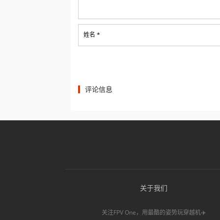
姓名 *
评论信息
关于我们
关注FPV One，用最酷的姿势玩穿越机✈️