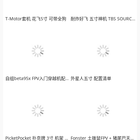
T-Motor套机 花飞5寸 可带全狗
耐炸好飞 五寸神机 TBS SOURCE ONE 老司机最爱
自组beta95x FPV入门穿越机配置清单
外星人五寸 配置清单
PicketPocket 扑克牌 3寸 机架 LED炫彩版穿越机
Fonster 土拨鼠FPV + 猪尾巴天线 + 极光高清图传