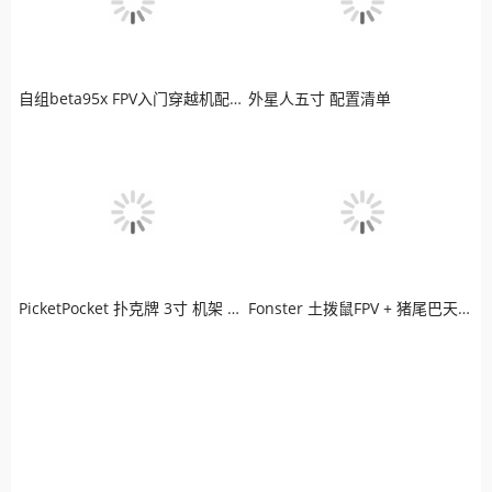
自组beta95x FPV入门穿越机配置清单
外星人五寸 配置清单
PicketPocket 扑克牌 3寸 机架 LED炫彩版穿越机
Fonster 土拨鼠FPV + 猪尾巴天线 + 极光高清图传