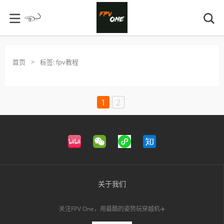
首页
>
标签:
fpv教程
1
2
关于我们
关注FPV One，用最酷的姿势玩穿越机✈️