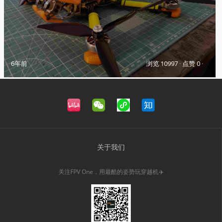
6年前
浏览 10997
·
点赞 0
·
关于我们
关注FPV One，用最酷的姿势玩穿越机✈️