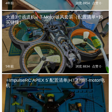
4年前
浏览 8854
·
点赞 0
·
大通3寸函道机｜T-Motor破风套装（配置清单+购
买链接）
5年前
浏览 8834
·
点赞 0
·
⭐️ImpulseRC APEX 5´配置清单|H7飞控|T-motor电
机