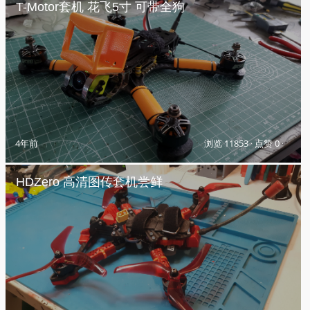
T-Motor套机 花飞5寸 可带全狗
4年前
浏览 11853
·
点赞 0
·
HDZero 高清图传套机尝鲜