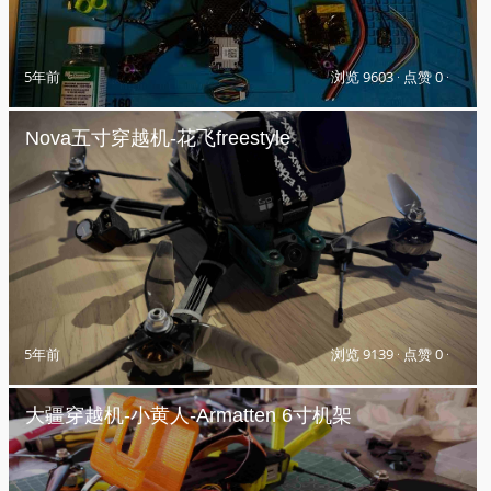
5年前
浏览 9603
·
点赞 0
·
Nova五寸穿越机-花飞freestyle
5年前
浏览 9139
·
点赞 0
·
大疆穿越机-小黄人-Armatten 6寸机架