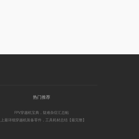
热门推荐
FPV穿越机宝典，疑难杂症汇总帖
史上最详细穿越机装备零件，工具耗材总结【最完整】