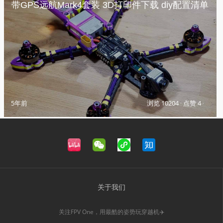
带GPS远航Mark4套装 3D打印件下载 diy配置清单
5年前
浏览 10204
·
点赞 4
·
关于我们
关注FPV One，用最酷的姿势玩穿越机✈️