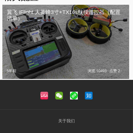
翼飞 iFlight 大黄蜂3寸+TX16s航模遥控器（配置
清单）
5年前
浏览 10493
·
点赞 2
·
关于我们