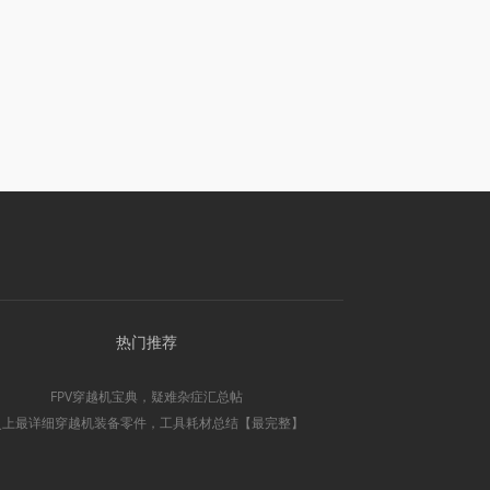
热门推荐
FPV穿越机宝典，疑难杂症汇总帖
史上最详细穿越机装备零件，工具耗材总结【最完整】