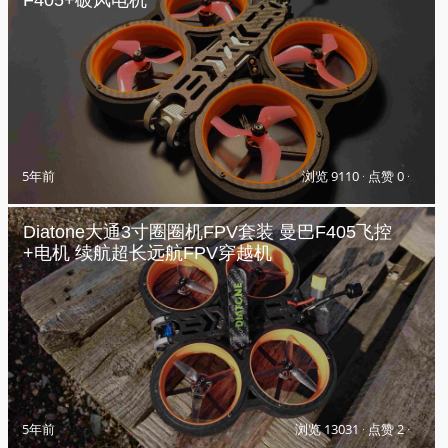
F405+破风电机
5年前
浏览 9110
·
点赞 0
·
Diatone大通3寸圈圈机FPV套装 曼巴F405飞控
+电机 续航超长远航FPV穿越机
5年前
浏览 13031
·
点赞 2
·