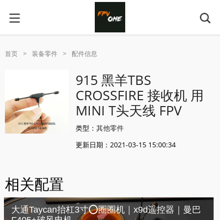
首页
>
装备零件
>
配件信息
915 黑羊TBS
CROSSFIRE 接收机 用
MINI T头天线 FPV
类型：
其他零件
更新日期：2021-03-15 15:00:34
相关配置
大通Taycan抬杠3寸⭕️圈圈机｜x9d遥控器｜曼巴