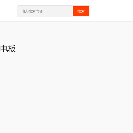
搜索
S分电板