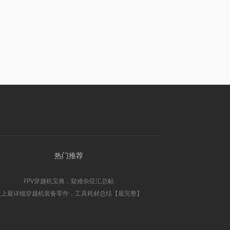
热门推荐
FPV穿越机宝典，疑难杂症汇总帖
史上最详细穿越机装备零件，工具耗材总结【最完整】