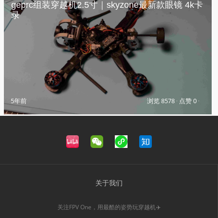
geprc组装穿越机2.5寸｜skyzone最新款眼镜 4k卡
录
5年前
浏览 8578
·
点赞 0
·
关于我们
关注FPV One，用最酷的姿势玩穿越机✈️