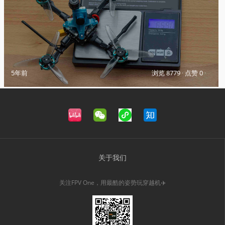
5年前
浏览 8779
·
点赞 0
·
关于我们
关注FPV One，用最酷的姿势玩穿越机✈️