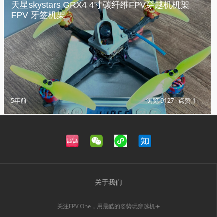
天星skystars GRX4 4寸碳纤维FPV穿越机机架
FPV 牙签机架
5年前
浏览 9127
·
点赞 1
·
关于我们
关注FPV One，用最酷的姿势玩穿越机✈️