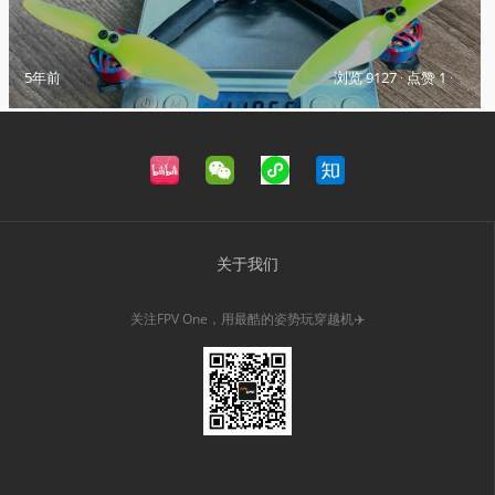
5年前
浏览 9127
·
点赞 1
·
关于我们
关注FPV One，用最酷的姿势玩穿越机✈️