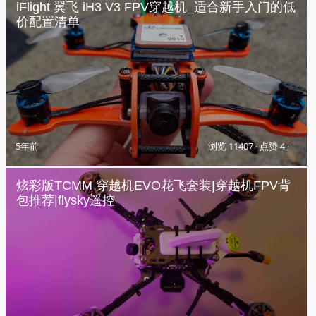
iFlight 翼飞 iH3 V3 FPV穿越机_适合新手入门的低
价配置清单
5年前
浏览 11407
·
点赞 4
·
炫彩版TCMM 穿越机EVO花飞套装|穿越机FPV背
包推荐|flysky遥控