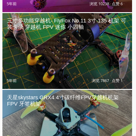
5年前
浏览 10238
·
点赞 6
·
三寸多功能穿越机- FlyFox No.11 3寸 135 机架 可
装卡录 穿越机 FPV 迷你 小四轴
5年前
浏览 7867
·
点赞 1
·
天星skystars GRX4 4寸碳纤维FPV穿越机机架
FPV 牙签机架