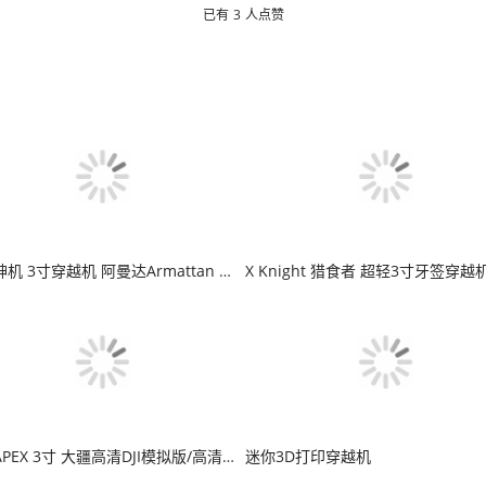
已有
3
人点赞
花飞神机 3寸穿越机 阿曼达Armattan 黑羊图传
花飞APEX 3寸 大疆高清DJI模拟版/高清版 配置清单
迷你3D打印穿越机