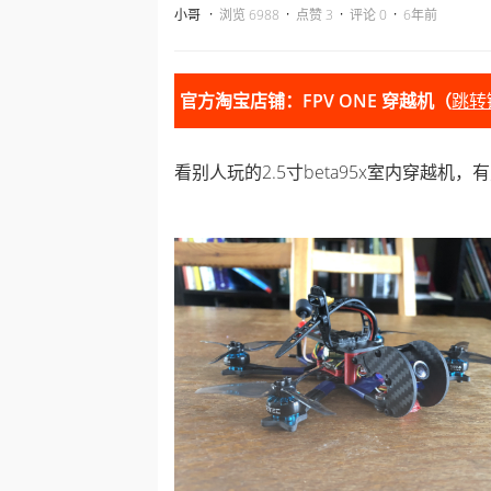
·
·
·
·
小哥
浏览 6988
点赞 3
评论 0
6年前
官方淘宝店铺：FPV ONE 穿越机（
跳转
看别人玩的2.5寸beta95x室内穿越机