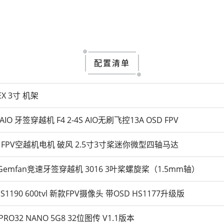
配置清单
PEX 3寸 机架
3AIO 牙签穿越机 F4 2-4S AIO无刷飞控13A OSD FPV
303 FPV空越机电机 破风 2.5寸3寸桨迷你微型四轴马达
丰Gemfan竞速牙签穿越机 3016 3叶桨螺旋桨（1.5mm轴）
w HS1190 600tvl 新款FPV摄像头 带OSD HS1177升级版
 PRO32 NANO 5G8 32位图传 V1.1版本