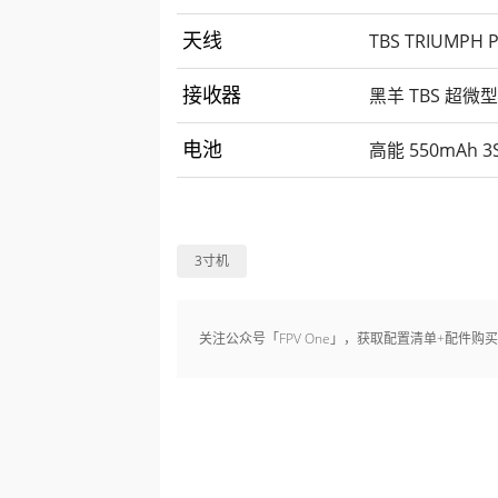
TBS TRIUMPH
天线
黑羊 TBS 超微型
接收器
高能 550mAh 
电池
3寸机
关注公众号「FPV One」，获取配置清单+配件购